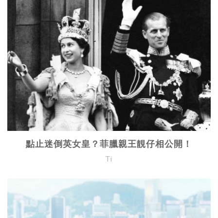
點止迷倒英女皇？菲臘親王靚仔相公開！
Ti