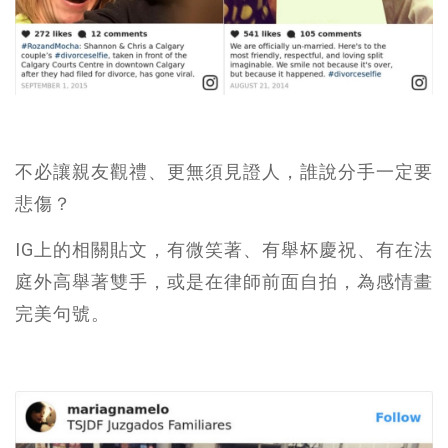
不必讓親友觀禮、更無須見證人，誰說分手一定要
悲傷？
IG上的相關貼文，有微笑著、有舉杯慶祝、有在法
庭外高舉著雙手，或是在律師前面自拍，為感情畫
完美句號。