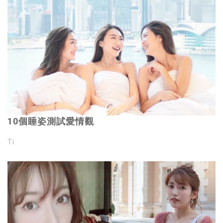
10個睡姿測試愛情觀
Ti