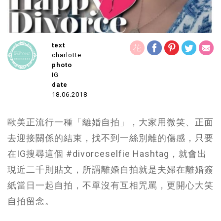
text
charlotte
photo
IG
date
18.06.2018
歐美正流行一種「離婚自拍」，大家用微笑、正面
去迎接關係的結束，找不到一絲別離的傷感，只要
在IG搜尋這個 #divorceselfie Hashtag，就會出
現近二千則貼文，所謂離婚自拍就是夫婦在離婚簽
紙當日一起自拍，不單沒有互相咒罵，更開心大笑
自拍留念。