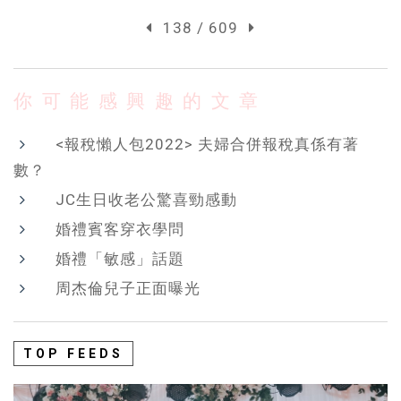
138 / 609
你可能感興趣的文章
<報稅懶人包2022> 夫婦合併報稅真係有著
數？
JC生日收老公驚喜勁感動
婚禮賓客穿衣學問
婚禮「敏感」話題
周杰倫兒子正面曝光
TOP FEEDS