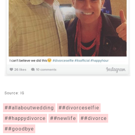
Source: IG
##allaboutwedding
##divorceselfie
##happydivorce
##newlife
##divorce
##goodbye