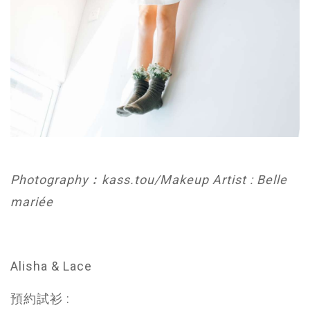
Photography︰kass.tou/Makeup Artist : Belle
mariée
Alisha & Lace
預約試衫 :