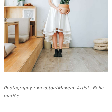
Photography︰kass.tou/Makeup Artist : Belle
mariée