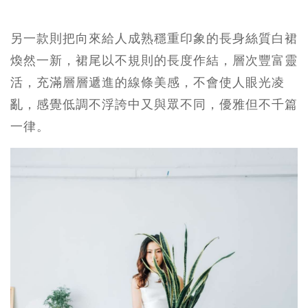
另一款則把向來給人成熟穩重印象的長身絲質白裙
煥然一新，裙尾以不規則的長度作結，層次豐富靈
活，充滿層層遞進的線條美感，不會使人眼光凌
亂，感覺低調不浮誇中又與眾不同，優雅但不千篇
一律。