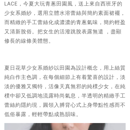
LACE，今夏大玩青蔥田園風，送上來自西班牙的
少女系婚紗，選用立體水溶蕾絲與簡約素面裙襬，
而精緻的手工蕾絲化成濃濃的青蔥氣味，簡約輕盈
又清新脫俗。把女生的活潑跳脫表露無遣 ，盡顯
修長的線條美體態。
夏日花草少女系婚紗以田園為設計概念，用上絲質
純白作主色調，在每個細節上有着驚喜的設計，淡
淡的優雅又獨特，活像天真無邪的純樸少女，在純
樸中卻又低調地流露時尚氣息，半透明的精緻手工
蕾絲約隱約現，圓領入膊背心式上身帶點性感而不
低俗暴露，輕輕帶點成熟韻味。