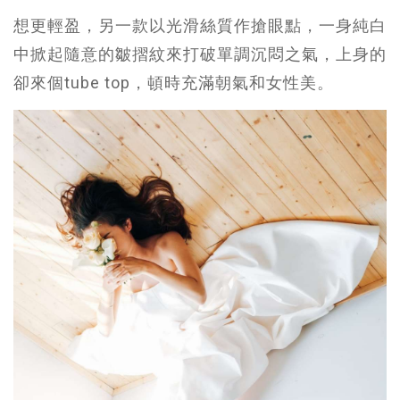
想更輕盈，另一款以光滑絲質作搶眼點，一身純白
中掀起隨意的皺摺紋來打破單調沉悶之氣，上身的
卻來個tube top，頓時充滿朝氣和女性美。