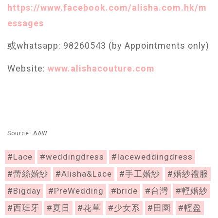
https://www.facebook.com/alisha.com.hk/m
essages
或whatsapp: 98260543 (by Appointments only)
Website:
www.alishacouture.com
Source: AAW
#Lace
#weddingdress
#laceweddingdress
#蕾絲婚紗
#Alisha&Lace
#手工婚紗
#婚紗禮服
#Bigday
#PreWedding
#bride
#台灣
#輕婚紗
#西班牙
#夏日
#花草
#少女系
#田園
#輕盈