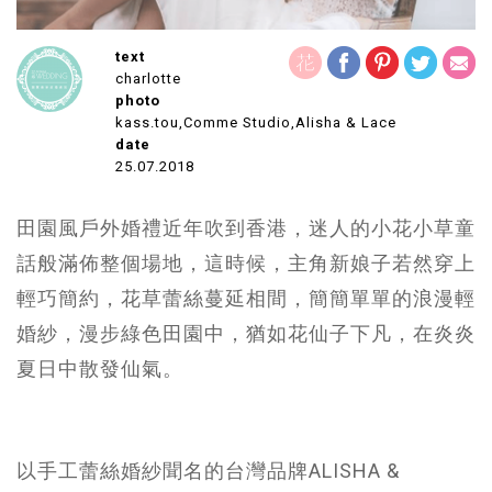
text
charlotte
photo
kass.tou,Comme Studio,Alisha & Lace
date
25.07.2018
田園風戶外婚禮近年吹到香港，迷人的小花小草童
話般滿佈整個場地，這時候，主角新娘子若然穿上
輕巧簡約，花草蕾絲蔓延相間，簡簡單單的浪漫輕
婚紗，漫步綠色田園中，猶如花仙子下凡，在炎炎
夏日中散發仙氣。
以手工蕾絲婚紗聞名的台灣品牌ALISHA &