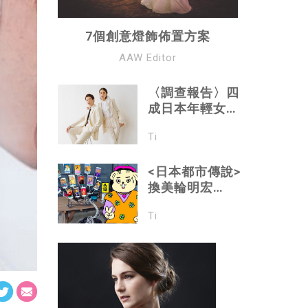
7個創意燈飾佈置方案
AAW Editor
〈調查報告〉四
成日本年輕女生
恐婚
Ti
<日本都市傳說>
換美輪明宏
Wallpaper 即招
Ti
桃花