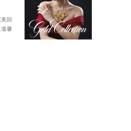
完美回
造溫馨