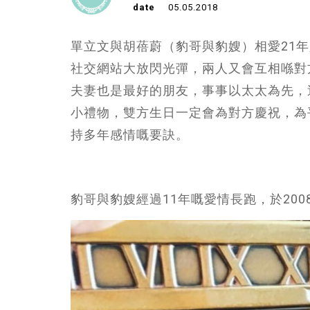
date
05.05.2018
單立文與胡蓓蔚（豹哥與豹嫂）相愛21
社交網站大放閃光彈，兩人又會互相喺對
夫妻也是最好的朋友，事事以太太為先，
小禮物，雙方生日一定會為對方慶祝，為
持多年感情嘅要訣。
豹哥與豹嫂經過11年嘅愛情長跑，於200