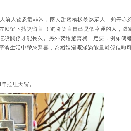
年人前人後恩愛非常，兩人甜蜜模樣羨煞眾人，豹哥亦
方IG留下搞笑留言 ！豹哥笑言自己是個幸運的人，跟
這段關係才能長久。另外製造驚喜就一定要，例如偶
平淡生活中帶來驚喜，為婚姻灌溉滿滿能量就係佢哋
8年拉埋天窗。