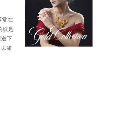
經常在
豹嫂是
爾送下
可以維