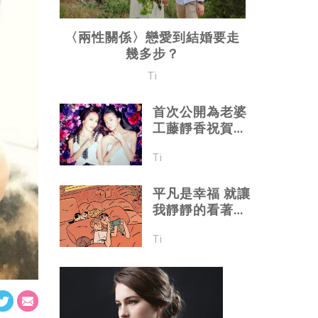
〈兩性關係〉戀愛到結婚要走
幾多步？
Ti
首次公開為老婆
工藤靜香祝賀生
日
Ti
平凡是幸福 就讓
我靜靜的看著你
睡
Ti