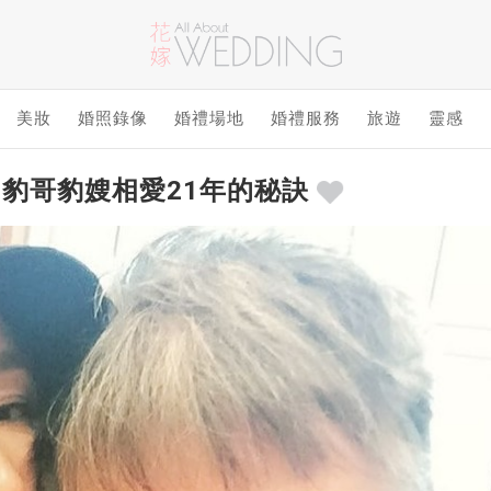
美妝
婚照錄像
婚禮場地
婚禮服務
旅遊
靈感
- 豹哥豹嫂相愛21年的秘訣