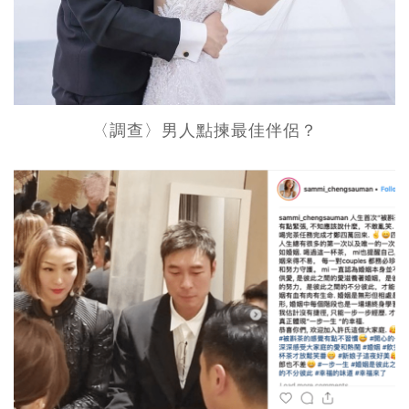
〈調查〉男人點揀最佳伴侶？