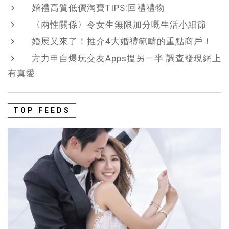
婚禮高質低價淘寶TIPS:回禮禮物
〈兩性關係〉令女生無限加分嘅生活小細節
婚展又來了！推介4大婚禮範疇的重點商戶！
方力申自爆玩交友Apps搵另一半 調查發現網上
有真愛
TOP FEEDS