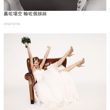
贏咗場交 輸咗個姊妹
charlotte