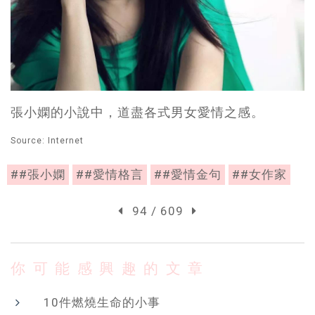
張小嫻的小說中，道盡各式男女愛情之感。
Source: Internet
##張小嫻
##愛情格言
##愛情金句
##女作家
94 / 609
你可能感興趣的文章
10件燃燒生命的小事