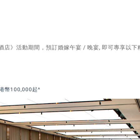
利酒店》活動期間，預訂婚嫁午宴 / 晚宴, 即可專享以下
港幣100,000起^