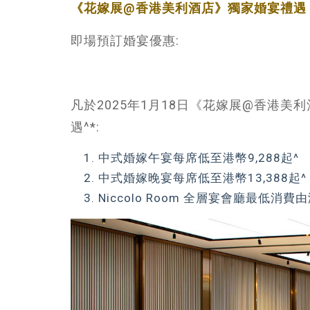
《花嫁展@香港美利酒店》獨家婚宴禮遇
即場預訂婚宴優惠:
凡於2025年1月18日《花嫁展@香港美
遇^*:
中式婚嫁午宴每席低至港幣9,288起^
中式婚嫁晚宴每席低至港幣13,388起^
Niccolo Room 全層宴會廳最低消費由