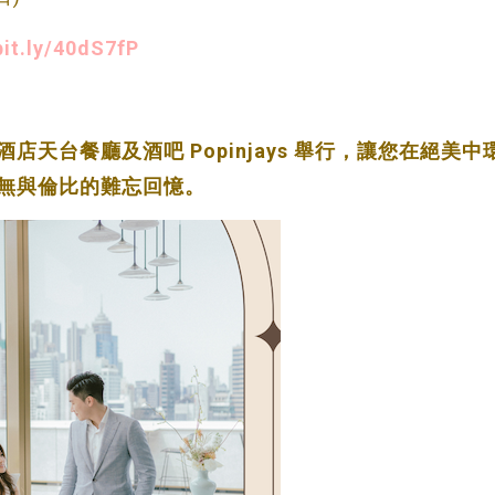
bit.ly/40dS7fP
天台餐廳及酒吧 Popinjays 舉行，讓您在絕美中
無與倫比的難忘回憶。