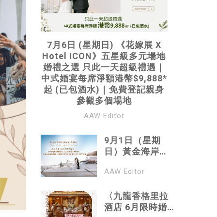
7月6日 (星期日) 《花嫁展 X
Hotel ICON》五星級多元場地
婚禮之選 只此一天超級禮遇｜
中式婚宴每席淨額港幣$9,888*
起 (已包酒水)｜免費登記親身
參觀多個場地
AAW Editor
9月1日（星期
日）黃金海岸鄉
村俱樂部．遊艇
AAW Editor
會《海天浪漫．
黃金海岸婚宴
展》｜即場預訂
〈九龍香格里拉
酒席尊享豐富禮
酒店 6月限時婚