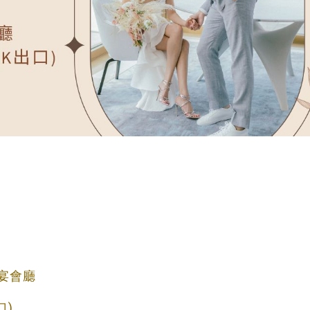
m宴會廳
)