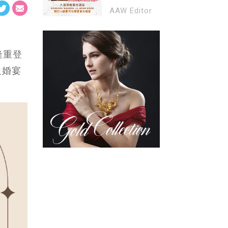
遇合共高達
宴禮遇〉中式婚
AAW Editor
$78,000*｜至尊
宴每席低至港幣
婚宴套餐每席
$9,988，包酒水
HK$10,888* (免
及免加一*｜預訂
加一)｜登記免費
18席起即可包場
隆重登
入場
宴會大禮堂｜ 預
級婚宴
訂10席可包場蘭
花廳