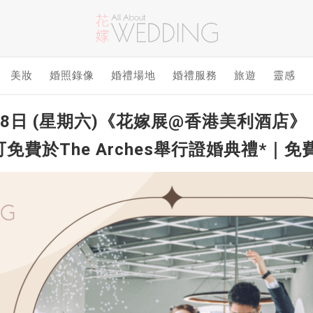
美妝
婚照錄像
婚禮場地
婚禮服務
旅遊
靈感
月18日 (星期六)《花嫁展@香港美利酒店》
婚宴 可免費於The Arches舉行證婚典禮*｜