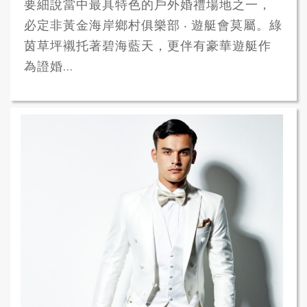
要細說當中最具特色的戶外婚禮場地之一，
必定非黃金海岸鄉村俱樂部 ‧ 遊艇會莫屬。綠
茵草坪襯托著碧海藍天，更伴有豪華遊艇作
為證婚...