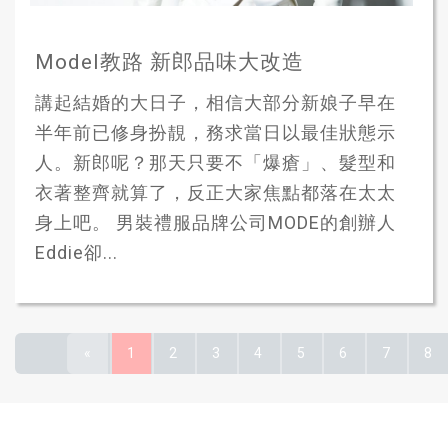
Model教路 新郎品味大改造
講起結婚的大日子，相信大部分新娘子早在
半年前已修身扮靚，務求當日以最佳狀態示
人。新郎呢？那天只要不「爆瘡」、髮型和
衣著整齊就算了，反正大家焦點都落在太太
身上吧。 男裝禮服品牌公司MODE的創辦人
Eddie卻...
«
1
2
3
4
5
6
7
8