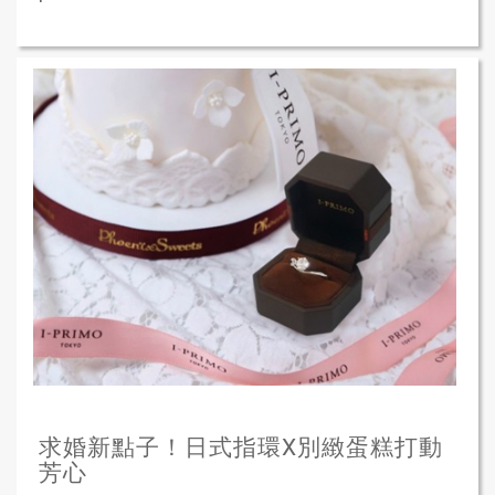
求婚新點子！日式指環X別緻蛋糕打動
芳心