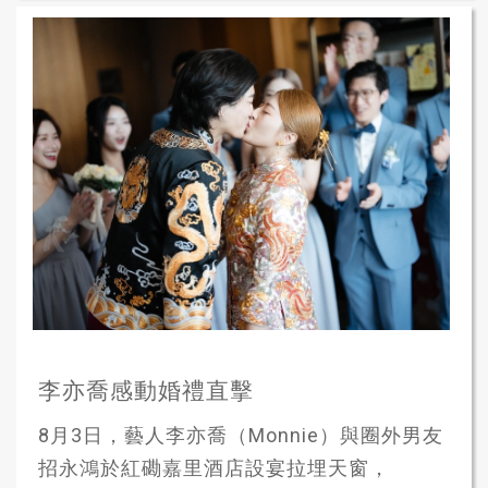
李亦喬感動婚禮直擊
8月3日，藝人李亦喬（Monnie）與圈外男友
招永鴻於紅磡嘉里酒店設宴拉埋天窗，