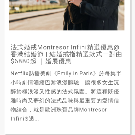
法式婚戒Montresor Infini精選優惠@
香港結婚節 | 結婚戒指精選款式一對由
$6880起 ｜婚展優惠
Netflix熱播美劇《Emily in Paris》於每集半
小時劇情濃縮巴黎浪漫體驗，讓很多女生沉
醉於極浪漫又性感的法式氛圍。將這種既優
雅時尚又夢幻的法式品味與最重要的愛情信
物結合，就是歐洲珠寶品牌Montresor
Infini®️透...