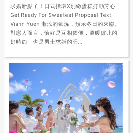
求婚新點子！日式指環X別緻蛋糕打動芳心
Get Ready For Sweetest Proposal Text:
Viann Yuen 漸涼的氣溫，預示冬日的來臨。
對戀人而言，恰好是互相依偎，溫暖彼此的
好時節，也是男士求婚的旺...