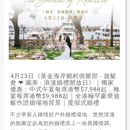
4月23日《黃金海岸鄉村俱樂部 ‧ 遊艇
會 ❤ 園美 ‧ 浪漫婚禮開放日》｜獨家
優惠：中式午宴每席港幣$7,988起，晚
宴每席港幣$9,988起｜全港極罕豪華遊
艇作證婚場地背景｜度假式婚禮
不少準新人鍾情於户外婚禮場地，悠然浪漫
的氛圍定必為您的婚禮添上一份異國情調。