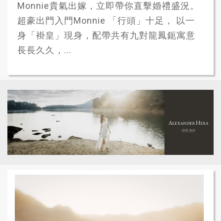
Monnie貴氣出嫁，立即帶你直擊婚禮盛況。
超豪出門入門Monnie 「行頭」十足， 以一
身「褂皇」現身，配帶共有九對龍鳳鈪寓意
長長久久，...