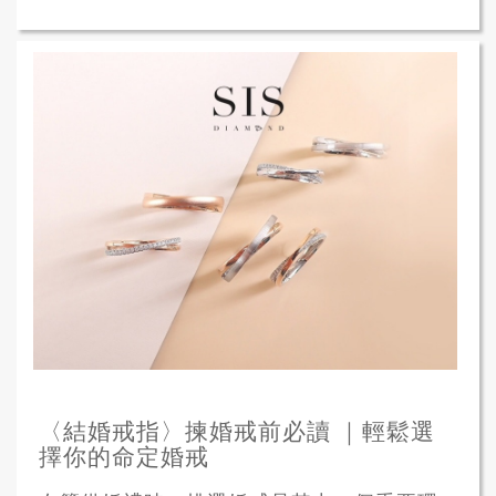
〈結婚戒指〉揀婚戒前必讀 ｜輕鬆選
擇你的命定婚戒