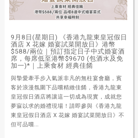
9月8日(星期日) 《香港九龍東皇冠假日
酒店 X 花嫁 婚宴試菜開放日》港幣
$588/兩位｜預訂指定日子中式婚宴酒
席，每席低至港幣$9670 (包酒水及免
加一)*｜上乘食材 經典佳餚
與摯愛牽手步入氣派非凡的無柱宴會廳，賓
客於浪漫氛圍下品嚐精緻佳餚，香港九龍東
皇冠假日酒店將讓這一切成為現實，成就您
夢寐以求的婚禮現場！請即參與《香港九龍
東皇冠假日酒店 X 花嫁 婚宴試菜開放日》不
但可品嚐...