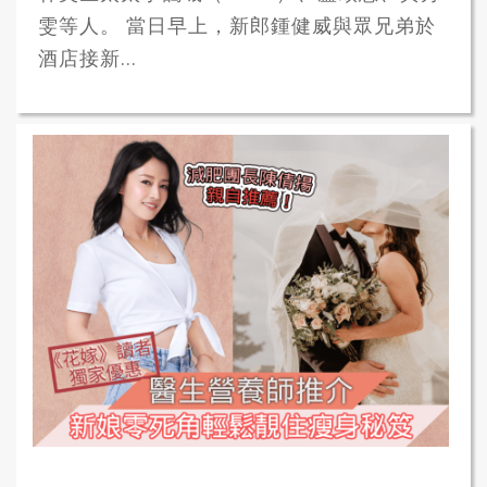
雯等人。 當日早上，新郎鍾健威與眾兄弟於
酒店接新...