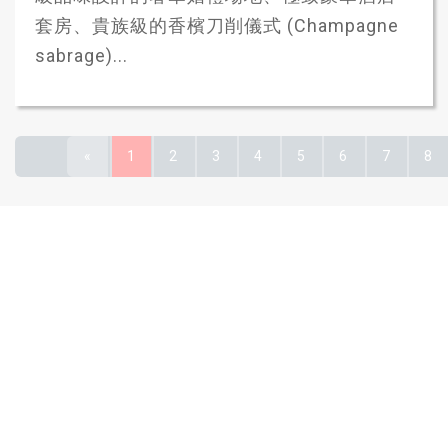
套房、貴族級的香檳刀削儀式 (Champagne
sabrage)...
«
1
2
3
4
5
6
7
8