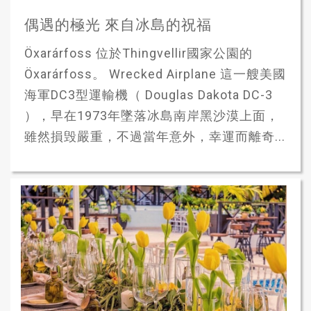
偶遇的極光 來自冰島的祝福
Öxarárfoss 位於Thingvellir國家公園的
Öxarárfoss。 Wrecked Airplane 這一艘美國
海軍DC3型運輸機（ Douglas Dakota DC-3
），早在1973年墜落冰島南岸黑沙漠上面，
雖然損毁嚴重，不過當年意外，幸運而離奇...