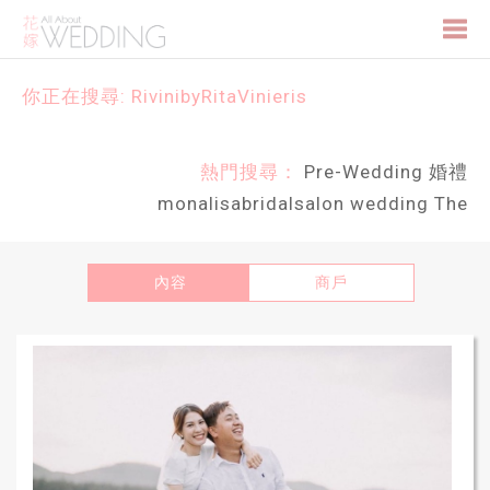
Togg
你正在搜尋: RivinibyRitaVinieris
navi
熱門搜尋：
Pre-Wedding
婚禮
monalisabridalsalon
wedding
The
內容
商戶