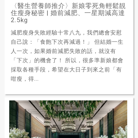
〈醫生營養師推介〉新娘零死角輕鬆靚
住瘦身秘密 | 婚前減肥、一星期減高達
2.5kg
減肥瘦身失敗經驗十常八九，我們總會安慰
自己說：「食飽下次再減過！」 但結婚一生
人一次，如果婚前減肥失敗的話，就沒有
「下次」的機會了！ 所以，很多準新娘都會
採取各種手段，希望在大日子到來之前「有
咁瘦，得...