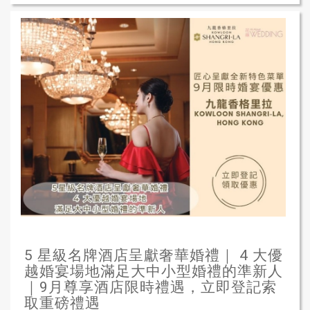
5 星級名牌酒店呈獻奢華婚禮｜ 4 大優
越婚宴場地滿足大中小型婚禮的準新人
｜9月尊享酒店限時禮遇，立即登記索
取重磅禮遇