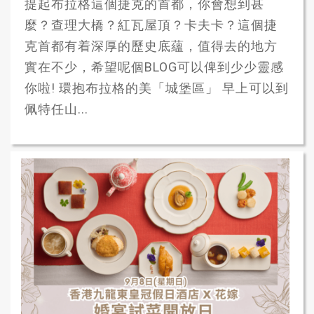
提起布拉格這個捷克的首都，你會想到甚
麼？查理大橋？紅瓦屋頂？卡夫卡？這個捷
克首都有着深厚的歷史底蘊，值得去的地方
實在不少，希望呢個BLOG可以俾到少少靈感
你啦! 環抱布拉格的美「城堡區」 早上可以到
佩特任山...