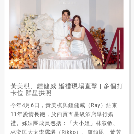
黃美棋、鍾健威 婚禮現場直擊 | 多個打
卡位 群星拱照
今年4月6日，黃美棋與鍾健威（Ray）結束
11年愛情長跑，於西貢五星級酒店舉行婚
禮。姊妹團成員包括：「大小姐」林淑敏、
林奕匡太太李靄璣（Rikko）、盧頌恩、黃芳