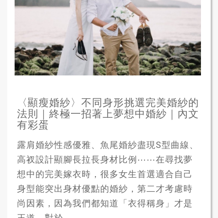
〈顯瘦婚紗〉不同身形挑選完美婚紗的
法則｜終極一招著上夢想中婚紗｜內文
有彩蛋
露肩婚紗性感優雅、魚尾婚紗盡現S型曲線、
高衩設計顯腳長拉長身材比例⋯⋯在尋找夢
想中的完美嫁衣時，很多女生首選適合自己
身型能突出身材優點的婚紗，第二才考慮時
尚因素，因為我們都知道「衣得稱身」才是
王道。對於...