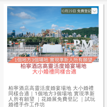
柏寧酒店高靈活度婚宴場地 大小婚禮
同樣合適｜1個地方3個場地 實現準新
人所有願望 ｜花婚展免費登記 ｜試玩
婚禮手作工作坊