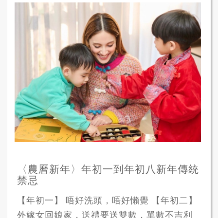
〈農曆新年〉年初一到年初八新年傳統
禁忌
【年初一】 唔好洗頭，唔好懶覺 【年初二】
外嫁女回娘家，送禮要送雙數，單數不吉利