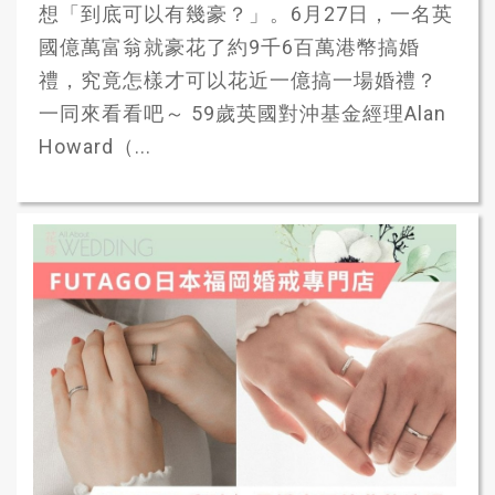
想「到底可以有幾豪？」。6月27日，一名英
國億萬富翁就豪花了約9千6百萬港幣搞婚
禮，究竟怎樣才可以花近一億搞一場婚禮？
一同來看看吧～ 59歲英國對沖基金經理Alan
Howard（...