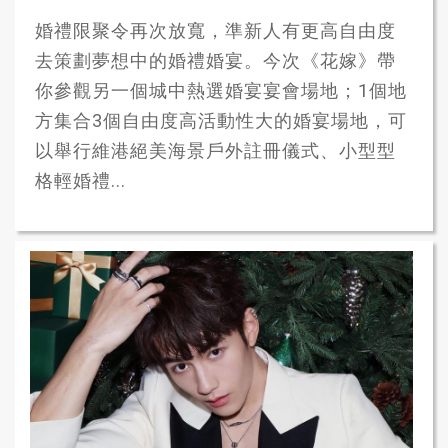
婚禮限聚令再次放寬，準新人有更高自由度
去策劃夢想中的婚禮婚宴。今次《花嫁》帶
你參觀另一個城中熱選婚宴宴會場地；1個地
方集合3個自由度高活動性大的婚宴場地，可
以舉行維港絕美海景戶外註冊儀式、小型型
格輕婚禮...