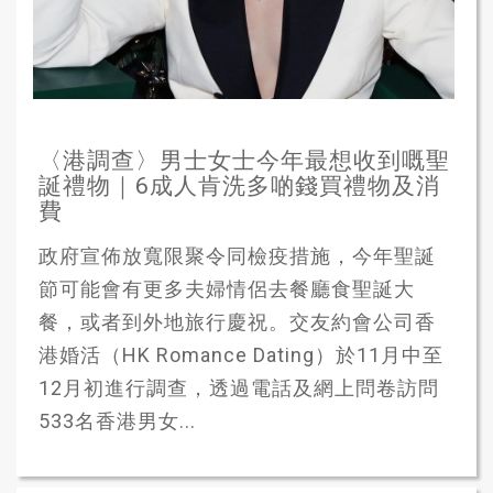
〈港調查〉男士女士今年最想收到嘅聖
誕禮物｜6成人肯洗多啲錢買禮物及消
費
政府宣佈放寬限聚令同檢疫措施，今年聖誕
節可能會有更多夫婦情侶去餐廳食聖誕大
餐，或者到外地旅行慶祝。交友約會公司香
港婚活（HK Romance Dating）於11月中至
12月初進行調查，透過電話及網上問卷訪問
533名香港男女...