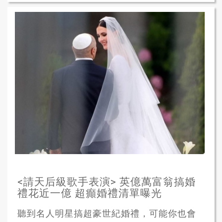
<請天后級歌手表演> 英億萬富翁搞婚
禮花近一億 超癲婚禮清單曝光
聽到名人明星搞超豪世紀婚禮，可能你也會