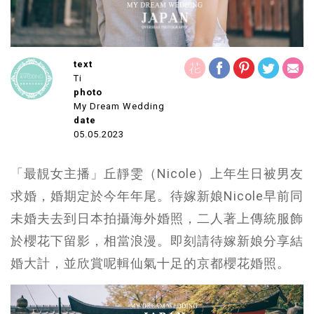
text
Ti
photo
My Dream Wedding
date
05.05.2023
「最靚女主播」丘靜雯（Nicole）上年生日被男友
求婚，婚期定於今年年尾。待嫁新娘Nicole早前同
未婚夫去到日本拍攝海外婚照，二人著上傳統服飾
於櫻花下留影，相當浪漫。即刻請待嫁新娘分享結
婚大計，並欣賞呢輯仙氣十足的京都櫻花婚照。