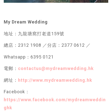
My Dream Wedding
地址：九龍塘窩打老道159號
總店：2312 1908 ／分店：2377 0612 ／
Whatsapp：6395 0121
電郵：
contactus@mydreamwedding.hk
網址：
http://www.mydreamwedding.hk
Facebook：
https://www.facebook.com/mydreamweddin
ghk