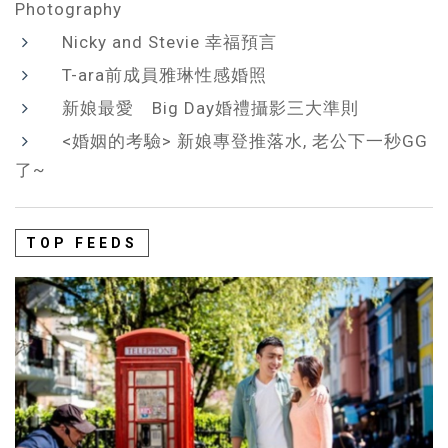
Photography
Nicky and Stevie 幸福預言
T-ara前成員雅琳性感婚照
新娘最愛 Big Day婚禮攝影三大準則
<婚姻的考驗> 新娘專登推落水, 老公下一秒GG
了~
TOP FEEDS