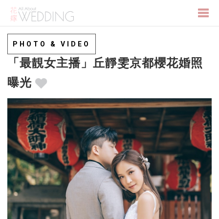
Togg
PHOTO & VIDEO
「最靚女主播」丘靜雯京都櫻花婚照
navi
曝光