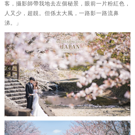
客，攝影師帶我地去左個秘景，眼前一片粉紅色，
人又少，超靚。但係太大風，一路影一路流鼻
涕。」