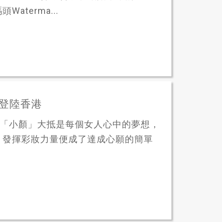
terma...
E登陸香港
港 「小顏」大抵是每個女人心中的夢想，
，發揮彩妝力量便成了達成心願的簡單