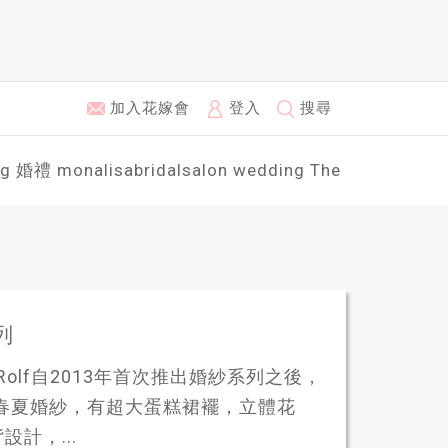
加入花嫁會
登入
搜尋
ng
婚禮
monalisabridalsalon
wedding
The
列
ktorRolf自2013年首次推出婚紗系列之後，
8春夏婚紗，有超大蛋糕裙襬，立體花
計，...