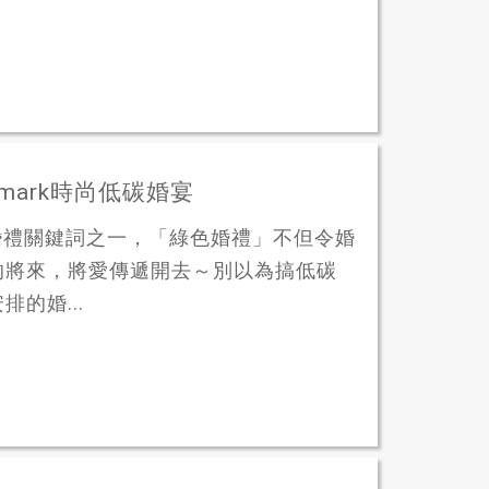
mark時尚低碳婚宴
it的婚禮關鍵詞之一，「綠色婚禮」不但令婚
的將來，將愛傳遞開去～別以為搞低碳
的婚...