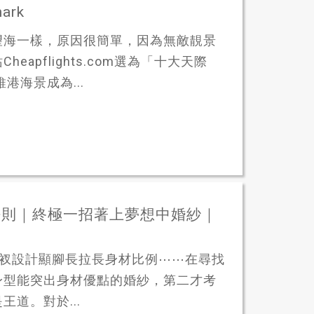
ark
望海一樣，原因很簡單，因為無敵靚景
pflights.com選為「十大天際
港海景成為...
法則｜終極一招著上夢想中婚紗｜
高衩設計顯腳長拉長身材比例⋯⋯在尋找
身型能突出身材優點的婚紗，第二才考
道。對於...