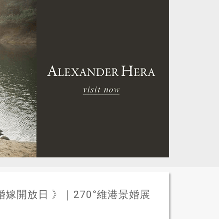
air 婚嫁開放日 》｜270°維港景婚展