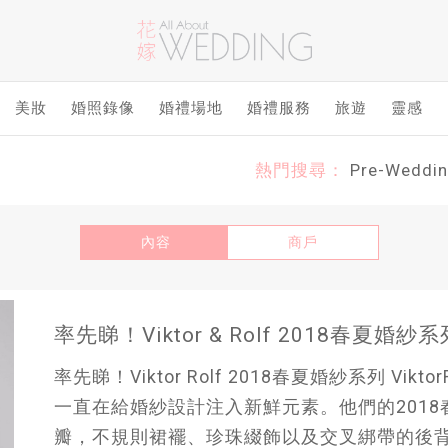
美妝
婚照錄像
婚禮場地
婚禮服務
旅遊
靈感
熱門搜尋：
Pre-Weddi
內容
商戶
率先睇！Viktor & Rolf 2018春夏婚紗系
率先睇！Viktor Rolf 2018春夏婚紗系列 Vi
一直在給婚紗設計注入新鮮元素。他們的201
瓣，不規則裙襬、珍珠綴飾以及交叉綁帶的後背設