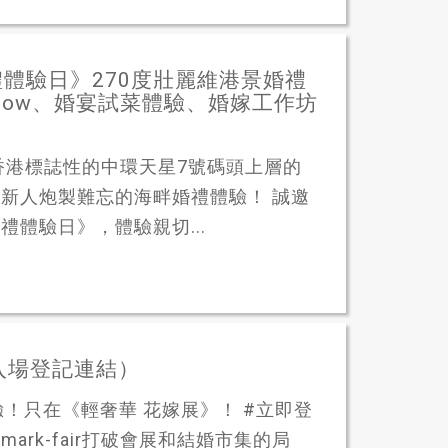
婚禮體驗日》270度壯麗維港景婚禮
 Show、婚宴試菜體驗、婚嫁工作坊
於香港標誌性的中環天星7號碼頭上層的
為準新人炮製難忘的海畔婚禮體驗！ 誠邀
婚禮體驗日》，體驗親切...
入場登記連結）
！只在《輕奢華 花嫁展》！ #立即登
m/watermark-fair打破會展和結婚市集的局