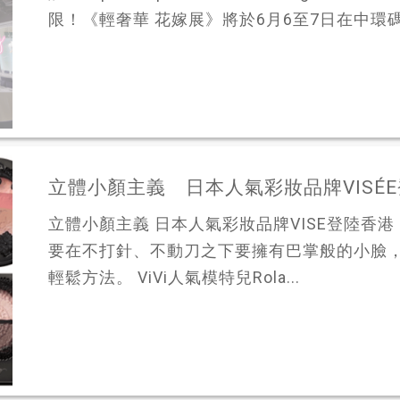
限！《輕奢華 花嫁展》將於6月6至7日在中環碼頭Wa
立體小顏主義 日本人氣彩妝品牌VISÉ
立體小顏主義 日本人氣彩妝品牌VISE登陸香
要在不打針、不動刀之下要擁有巴掌般的小臉
輕鬆方法。 ViVi人氣模特兒Rola...