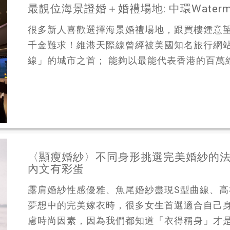
最靚位海景證婚＋婚禮場地: 中環Waterm
很多新人喜歡選擇海景婚禮場地，跟買樓鍾意
千金難求！維港天際線曾經被美國知名旅行網站Chea
線」的城市之首； 能夠以最能代表香港的百萬維
〈顯瘦婚紗〉不同身形挑選完美婚紗的
內文有彩蛋
露肩婚紗性感優雅、魚尾婚紗盡現S型曲線、
夢想中的完美嫁衣時，很多女生首選適合自己
慮時尚因素，因為我們都知道「衣得稱身」才是王